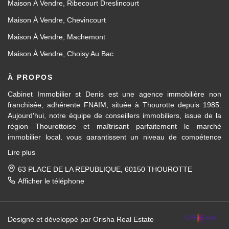
Maison À Vendre, Ribecourt Dreslincourt
Maison À Vendre, Chevincourt
Maison À Vendre, Machemont
Maison À Vendre, Choisy Au Bac
À PROPOS
Cabinet Immobilier st Denis est une agence immobilière non
franchisée, adhérente FNAIM, située à Thourotte depuis 1985.
Aujourd'hui, notre équipe de conseillers immobiliers, issue de la
région Thourottoise et maîtrisant parfaitement le marché
immobilier local, vous garantissent un niveau de compétence
dans les différents domaines d’activités travaillés, en transaction
Lire plus
immobilière ainsi qu'en location et gestion.
63 PLACE DE LA REPUBLIQUE, 60150 THOUROTTE
Des formations régulières dispensées en interne et par la FNAIM,
Afficher le téléphone
nous permettent de vous apporter un conseil avisé et actualisé.
Pour la vente de votre maison, appartement, terrain, immeuble
Designé et développé par Orisha Real Estate
entre Ressons-sur-Matz et Attichy et sur tous les villages et