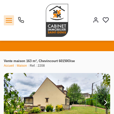
Vente
Vente maison 163 m², Chevincourt 60150Oise
Accueil
Maison
Ref. : 2208
Location
Estimation
Agence
Contact