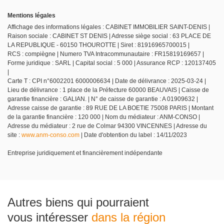
Mentions légales
Affichage des informations légales : CABINET IMMOBILIER SAINT-DENIS |
Raison sociale : CABINET ST DENIS | Adresse siège social : 63 PLACE DE
LA REPUBLIQUE - 60150 THOUROTTE | Siret : 81916965700015 |
RCS : compiègne | Numero TVA Intracommunautaire : FR15819169657 |
Forme juridique : SARL | Capital social : 5 000 | Assurance RCP : 120137405
|
Carte T : CPI n°6002201 6000006634 | Date de délivrance : 2025-03-24 |
Lieu de délivrance : 1 place de la Préfecture 60000 BEAUVAIS | Caisse de
garantie financière : GALIAN. | N° de caisse de garantie : A 01909632 |
Adresse caisse de garantie : 89 RUE DE LA BOETIE 75008 PARIS | Montant
de la garantie financière : 120 000 | Nom du médiateur : ANM-CONSO |
Adresse du médiateur : 2 rue de Colmar 94300 VINCENNES | Adresse du
site :
www.anm-conso.com
| Date d'obtention du label : 14/11/2023
Entreprise juridiquement et financièrement indépendante
Autres biens qui pourraient
vous intéresser
dans la région