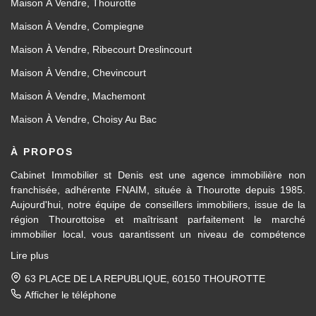
Maison À Vendre, Thourotte
Maison À Vendre, Compiegne
Maison À Vendre, Ribecourt Dreslincourt
Maison À Vendre, Chevincourt
Maison À Vendre, Machemont
Maison À Vendre, Choisy Au Bac
À PROPOS
Cabinet Immobilier st Denis est une agence immobilière non
franchisée, adhérente FNAIM, située à Thourotte depuis 1985.
Aujourd'hui, notre équipe de conseillers immobiliers, issue de la
région Thourottoise et maîtrisant parfaitement le marché
immobilier local, vous garantissent un niveau de compétence
dans les différents domaines d’activités travaillés, en transaction
Lire plus
immobilière ainsi qu'en location et gestion.
63 PLACE DE LA REPUBLIQUE, 60150 THOUROTTE
Des formations régulières dispensées en interne et par la FNAIM,
Afficher le téléphone
nous permettent de vous apporter un conseil avisé et actualisé.