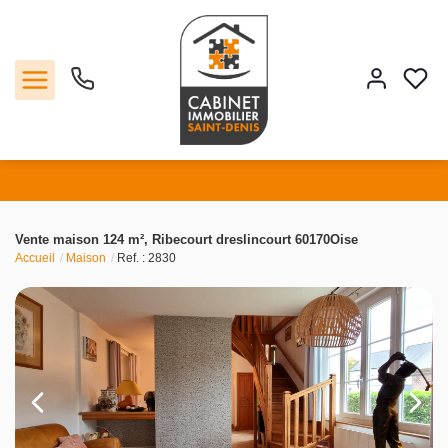
Vente
Vente maison 124 m², Ribecourt dreslincourt 60170Oise
Accueil
Maison
Ref. : 2830
Location
Estimation
Agence
Contact