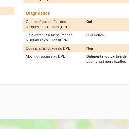
Diagnostics
Concerné par un Etat des
Oui
Risques et Pollutions (ERP)
Date d'établissement Etat des
06/01/2026
Risques et Pollutions(ERP)
Soumis à l'affichage du DPE
Non
Motif non soumis au DPE
Bâtiments (ou parties de
bâtiments) non chauffés