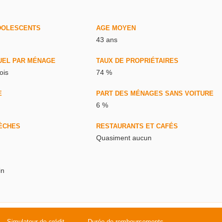
DOLESCENTS
AGE MOYEN
43 ans
UEL PAR MÉNAGE
TAUX DE PROPRIÉTAIRES
ois
74 %
E
PART DES MÉNAGES SANS VOITURE
6 %
ÈCHES
RESTAURANTS ET CAFÉS
Quasiment aucun
in
Simulateur de crédit
Durée de remboursements