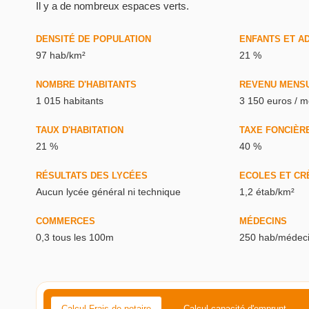
Il y a de nombreux espaces verts.
DENSITÉ DE POPULATION
ENFANTS ET A
97 hab/km²
21 %
NOMBRE D'HABITANTS
REVENU MENS
1 015 habitants
3 150 euros / m
TAUX D'HABITATION
TAXE FONCIÈR
21 %
40 %
RÉSULTATS DES LYCÉES
ECOLES ET CR
Aucun lycée général ni technique
1,2 étab/km²
COMMERCES
MÉDECINS
0,3 tous les 100m
250 hab/médec
Calcul Frais de notaire
Calcul capacité d'emprunt