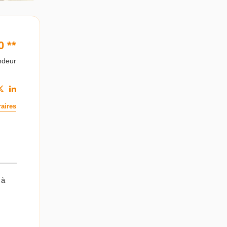
0
**
ndeur
aires
 à