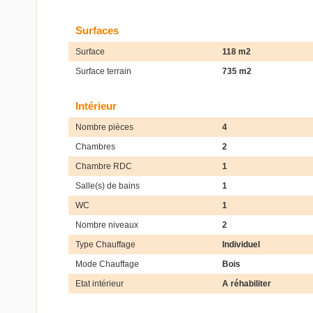
Surfaces
Surface
118 m2
Surface terrain
735 m2
Intérieur
Nombre pièces
4
Chambres
2
Chambre RDC
1
Salle(s) de bains
1
WC
1
Nombre niveaux
2
Type Chauffage
Individuel
Mode Chauffage
Bois
Etat intérieur
A réhabiliter