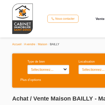
Vente
Nous contacter
Accueil
A vendre
Maison
BAILLY
Type de bien
Localisation
Sélectionnez...
Sélectionnez...
Plus d'options
Achat / Vente Maison BAILLY - M