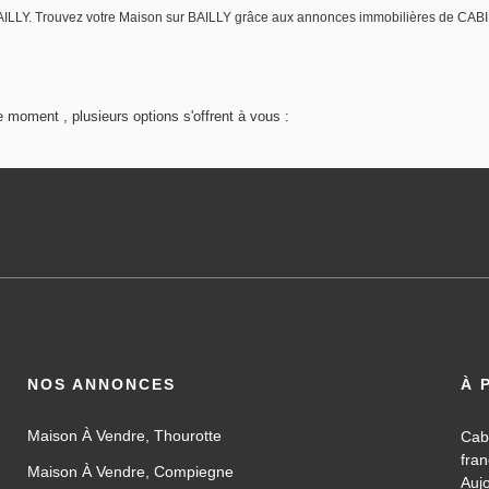
e BAILLY. Trouvez votre Maison sur BAILLY grâce aux annonces immobilières de 
 moment , plusieurs options s'offrent à vous :
NOS ANNONCES
À 
Maison À Vendre, Thourotte
Cab
fra
Maison À Vendre, Compiegne
Auj