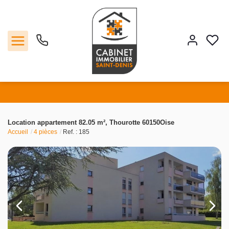
Vente
Location appartement 82.05 m², Thourotte 60150Oise
Accueil
4 pièces
Ref. : 185
Location
Estimation
Agence
Contact