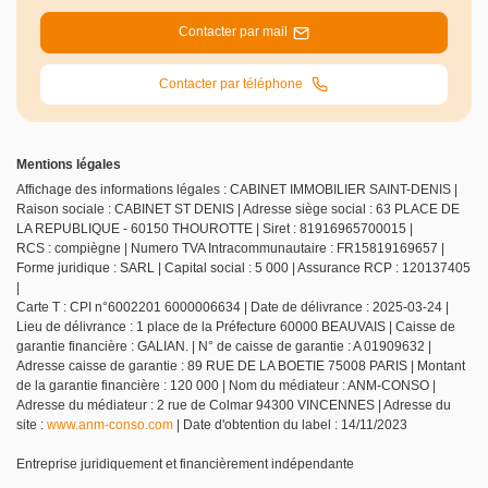
Contacter par mail
Contacter par téléphone
Mentions légales
Affichage des informations légales : CABINET IMMOBILIER SAINT-DENIS |
Raison sociale : CABINET ST DENIS | Adresse siège social : 63 PLACE DE
LA REPUBLIQUE - 60150 THOUROTTE | Siret : 81916965700015 |
RCS : compiègne | Numero TVA Intracommunautaire : FR15819169657 |
Forme juridique : SARL | Capital social : 5 000 | Assurance RCP : 120137405
|
Carte T : CPI n°6002201 6000006634 | Date de délivrance : 2025-03-24 |
Lieu de délivrance : 1 place de la Préfecture 60000 BEAUVAIS | Caisse de
garantie financière : GALIAN. | N° de caisse de garantie : A 01909632 |
Adresse caisse de garantie : 89 RUE DE LA BOETIE 75008 PARIS | Montant
de la garantie financière : 120 000 | Nom du médiateur : ANM-CONSO |
Adresse du médiateur : 2 rue de Colmar 94300 VINCENNES | Adresse du
site :
www.anm-conso.com
| Date d'obtention du label : 14/11/2023
Entreprise juridiquement et financièrement indépendante