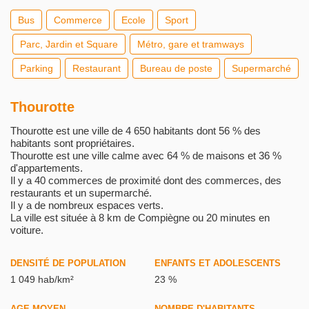
Bus
Commerce
Ecole
Sport
Parc, Jardin et Square
Métro, gare et tramways
Parking
Restaurant
Bureau de poste
Supermarché
Thourotte
Thourotte est une ville de 4 650 habitants dont 56 % des
habitants sont propriétaires.
Thourotte est une ville calme avec 64 % de maisons et 36 %
d'appartements.
Il y a 40 commerces de proximité dont des commerces, des
restaurants et un supermarché.
Il y a de nombreux espaces verts.
La ville est située à 8 km de Compiègne ou 20 minutes en
voiture.
DENSITÉ DE POPULATION
ENFANTS ET ADOLESCENTS
1 049 hab/km²
23 %
AGE MOYEN
NOMBRE D'HABITANTS