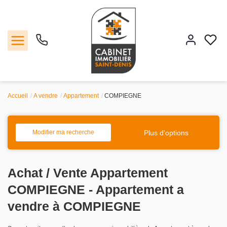
Accueil
A vendre
Appartement
COMPIEGNE
Vente
Location
Plus d'options
Modifier ma recherche
Estimation
Achat / Vente Appartement
Agence
COMPIEGNE - Appartement a
vendre à COMPIEGNE
Contact