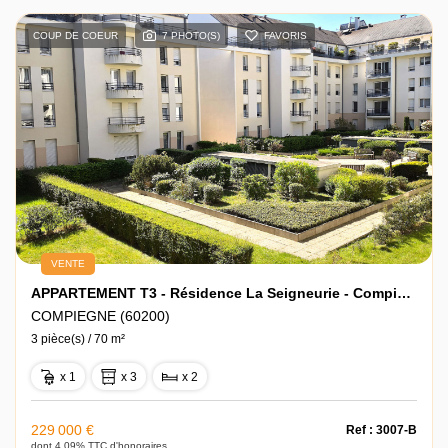
COUP DE COEUR
7 PHOTO(S)
FAVORIS
VENTE
APPARTEMENT T3 - Résidence La Seigneurie - Compiègne
COMPIEGNE (60200)
3 pièce(s) / 70 m²
x 1
x 3
x 2
229 000 €
Ref : 3007-B
dont 4.09% TTC d'honoraires