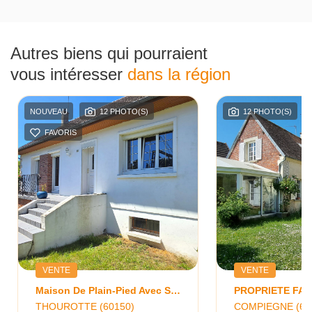
Autres biens qui pourraient
vous intéresser
dans la région
NOUVEAU
12 PHOTO(S)
12 PHOTO(S)
FAVORIS
VENTE
VENTE
Maison De Plain-Pied Avec Sous-Sol Total Et Beau Potentiel D'évolution
THOUROTTE (60150)
COMPIEGNE (60