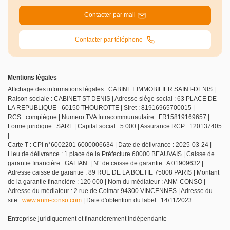
Contacter par mail
Contacter par téléphone
Mentions légales
Affichage des informations légales : CABINET IMMOBILIER SAINT-DENIS |
Raison sociale : CABINET ST DENIS | Adresse siège social : 63 PLACE DE
LA REPUBLIQUE - 60150 THOUROTTE | Siret : 81916965700015 |
RCS : compiègne | Numero TVA Intracommunautaire : FR15819169657 |
Forme juridique : SARL | Capital social : 5 000 | Assurance RCP : 120137405
|
Carte T : CPI n°6002201 6000006634 | Date de délivrance : 2025-03-24 |
Lieu de délivrance : 1 place de la Préfecture 60000 BEAUVAIS | Caisse de
garantie financière : GALIAN. | N° de caisse de garantie : A 01909632 |
Adresse caisse de garantie : 89 RUE DE LA BOETIE 75008 PARIS | Montant
de la garantie financière : 120 000 | Nom du médiateur : ANM-CONSO |
Adresse du médiateur : 2 rue de Colmar 94300 VINCENNES | Adresse du
site :
www.anm-conso.com
| Date d'obtention du label : 14/11/2023
Entreprise juridiquement et financièrement indépendante