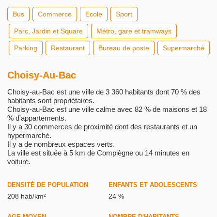
Bus
Commerce
Ecole
Sport
Parc, Jardin et Square
Métro, gare et tramways
Parking
Restaurant
Bureau de poste
Supermarché
Choisy-Au-Bac
Choisy-au-Bac est une ville de 3 360 habitants dont 70 % des
habitants sont propriétaires.
Choisy-au-Bac est une ville calme avec 82 % de maisons et 18
% d'appartements.
Il y a 30 commerces de proximité dont des restaurants et un
hypermarché.
Il y a de nombreux espaces verts.
La ville est située à 5 km de Compiègne ou 14 minutes en
voiture.
DENSITÉ DE POPULATION
ENFANTS ET ADOLESCENTS
208 hab/km²
24 %
AGE MOYEN
NOMBRE D'HABITANTS