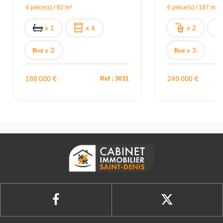
4 pièce(s) / 82 m²
6 pièce(s) / 187 m²
x 1
x 4
x 2
x 3
x 3
188 000 €
249 000 €
Ref : 3031