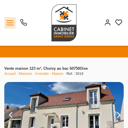
Vente
Vente maison 123 m², Choisy au bac 60750Oise
Accueil
Maisons
A vendre
Maison
Ref. : 3018
Location
Estimation
Agence
Contact