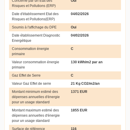
Concerné par un Etat des
Oui
Risques et Pollutions (ERP)
Date d'établissement Etat des
04/02/2026
Risques et Pollutions(ERP)
Soumis à l'affichage du DPE
Oui
Date établissement Diagnostic
04/02/2026
Energétique
Consommation énergie
C
primaire
Valeur consommation énergie
130 kWh/m2 par an
primaire
Gaz Effet de Serre
C
Valeur Gaz Effet de serre
21 Kg CO2/m2/an
Montant minimum estimé des
1371 EUR
dépenses annuelles d'énergie
pour un usage standard
Montant maximum estimé des
1855 EUR
dépenses annuelles d'énergie
pour un usage standard
Surface de référence
116