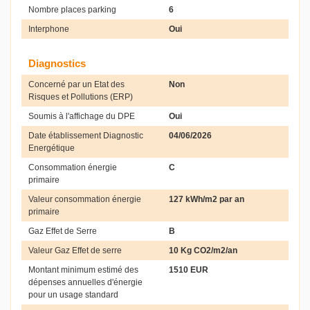
Nombre places parking
6
Interphone
Oui
Diagnostics
Concerné par un Etat des
Non
Risques et Pollutions (ERP)
Soumis à l'affichage du DPE
Oui
Date établissement Diagnostic
04/06/2026
Energétique
Consommation énergie
C
primaire
Valeur consommation énergie
127 kWh/m2 par an
primaire
Gaz Effet de Serre
B
Valeur Gaz Effet de serre
10 Kg CO2/m2/an
Montant minimum estimé des
1510 EUR
dépenses annuelles d'énergie
pour un usage standard