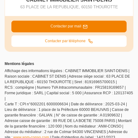
63 PLACE DE LA REPUBLIQUE
,
60150
THOUROTTE
Contacter par mail
Contacter par téléphone
Mentions légales
Affichage des informations légales : CABINET IMMOBILIER SAINT-DENIS |
Raison sociale : CABINET ST DENIS | Adresse siège social : 63 PLACE DE
LA REPUBLIQUE - 60150 THOUROTTE | Siret : 81916965700015 |
RCS : compiègne | Numero TVA Intracommunautaire : FR15819169657 |
Forme juridique : SARL | Capital social : 5 000 | Assurance RCP : 120137405
|
Carte T : CPI n°6002201 6000006634 | Date de délivrance : 2025-03-24 |
Lieu de délivrance : 1 place de la Préfecture 60000 BEAUVAIS | Caisse de
garantie financière : GALIAN. | N° de caisse de garantie : A 01909632 |
Adresse caisse de garantie : 89 RUE DE LA BOETIE 75008 PARIS | Montant
de la garantie financière : 120 000 | Nom du médiateur : ANM-CONSO |
Adresse du médiateur : 2 rue de Colmar 94300 VINCENNES | Adresse du
site :
www.anm-conso.com
| Date d'obtention du label : 14/11/2023