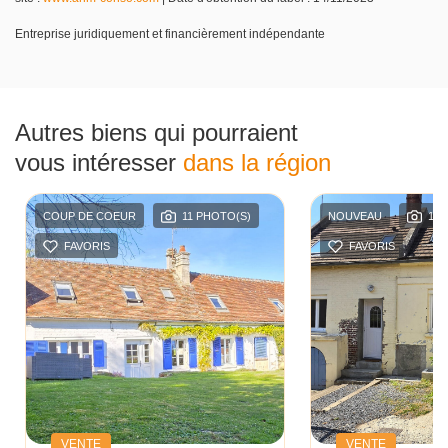
Entreprise juridiquement et financièrement indépendante
Autres biens qui pourraient
vous intéresser
dans la région
COUP DE COEUR
11 PHOTO(S)
NOUVEAU
11 
FAVORIS
FAVORIS
VENTE
VENTE