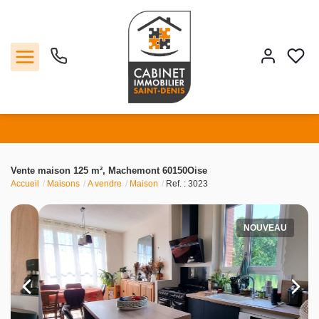
Vente
Vente maison 125 m², Machemont 60150Oise
Accueil
Maisons
A vendre
Maison
Ref. : 3023
Location
Estimation
NOUVEAU
Agence
Contact