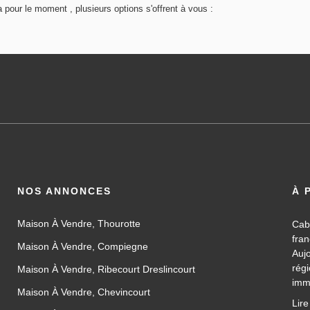
pour le moment , plusieurs options s'offrent à vous :
NOS ANNONCES
À 
Maison À Vendre, Thourotte
Cab
fra
Maison À Vendre, Compiegne
Auj
rég
Maison À Vendre, Ribecourt Dreslincourt
imm
Maison À Vendre, Chevincourt
les
Lire