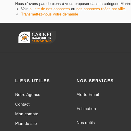
Nous n'avons pas de biens à vous proposer dans la catégorie Marina 
Voir
la liste de nos annonces
ou
nos annonces triées par ville.
Transmettez-nous votre demande
LIENS UTILES
NOS SERVICES
Notre Agence
Alerte Email
Contact
Estimation
Mon compte
Nos outils
Plan du site