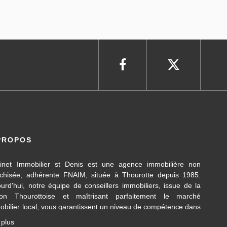
PROPOS
inet Immobilier st Denis est une agence immobilière non
nchisée, adhérente FNAIM, située à Thourotte depuis 1985.
ourd'hui, notre équipe de conseillers immobiliers, issue de la
ion Thourottoise et maîtrisant parfaitement le marché
obilier local, vous garantissent un niveau de compétence dans
 différents domaines d’activités travaillés, en transaction
 plus