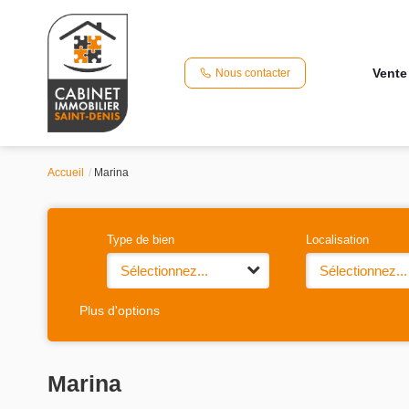
Vente
Nous contacter
Accueil
Marina
Type de bien
Localisation
Sélectionnez...
Sélectionnez...
Plus d'options
Marina