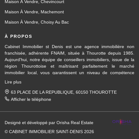
Maison À Vendre, Chevincourt
Maison À Vendre, Machemont
Maison À Vendre, Choisy Au Bac
À PROPOS
Cabinet Immobilier st Denis est une agence immobilière non
franchisée, adhérente FNAIM, située à Thourotte depuis 1985.
Aujourd'hui, notre équipe de conseillers immobiliers, issue de la
région Thourottoise et maîtrisant parfaitement le marché
immobilier local, vous garantissent un niveau de compétence
dans les différents domaines d’activités travaillés, en transaction
Lire plus
immobilière ainsi qu'en location et gestion.
63 PLACE DE LA REPUBLIQUE, 60150 THOUROTTE
Des formations régulières dispensées en interne et par la FNAIM,
Afficher le téléphone
nous permettent de vous apporter un conseil avisé et actualisé.
Pour la vente de votre maison, appartement, terrain, immeuble
Designé et développé par Orisha Real Estate
entre Ressons-sur-Matz et Attichy et sur tous les villages et
communes entre Compiègne et Noyon, nous mettons notre
© CABINET IMMOBILIER SAINT-DENIS 2026
expérience du marché immobilier local à votre service, afin de