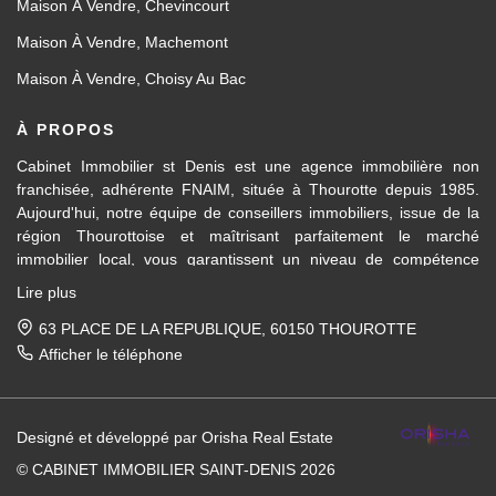
Maison À Vendre, Chevincourt
Maison À Vendre, Machemont
Maison À Vendre, Choisy Au Bac
À PROPOS
Cabinet Immobilier st Denis est une agence immobilière non
franchisée, adhérente FNAIM, située à Thourotte depuis 1985.
Aujourd'hui, notre équipe de conseillers immobiliers, issue de la
région Thourottoise et maîtrisant parfaitement le marché
immobilier local, vous garantissent un niveau de compétence
dans les différents domaines d’activités travaillés, en transaction
Lire plus
immobilière ainsi qu'en location et gestion.
63 PLACE DE LA REPUBLIQUE, 60150 THOUROTTE
Des formations régulières dispensées en interne et par la FNAIM,
Afficher le téléphone
nous permettent de vous apporter un conseil avisé et actualisé.
Pour la vente de votre maison, appartement, terrain, immeuble
Designé et développé par Orisha Real Estate
entre Ressons-sur-Matz et Attichy et sur tous les villages et
communes entre Compiègne et Noyon, nous mettons notre
© CABINET IMMOBILIER SAINT-DENIS 2026
expérience du marché immobilier local à votre service, afin de