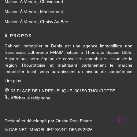
Maison À Vendre, Chevincourt
Maison À Vendre, Machemont
Maison À Vendre, Choisy Au Bac
À PROPOS
Cabinet Immobilier st Denis est une agence immobilière non
franchisée, adhérente FNAIM, située à Thourotte depuis 1985.
Aujourd'hui, notre équipe de conseillers immobiliers, issue de la
région Thourottoise et maîtrisant parfaitement le marché
immobilier local, vous garantissent un niveau de compétence
dans les différents domaines d’activités travaillés, en transaction
Lire plus
immobilière ainsi qu'en location et gestion.
63 PLACE DE LA REPUBLIQUE, 60150 THOUROTTE
Des formations régulières dispensées en interne et par la FNAIM,
Afficher le téléphone
nous permettent de vous apporter un conseil avisé et actualisé.
Pour la vente de votre maison, appartement, terrain, immeuble
Designé et développé par Orisha Real Estate
entre Ressons-sur-Matz et Attichy et sur tous les villages et
communes entre Compiègne et Noyon, nous mettons notre
© CABINET IMMOBILIER SAINT-DENIS 2026
expérience du marché immobilier local à votre service, afin de