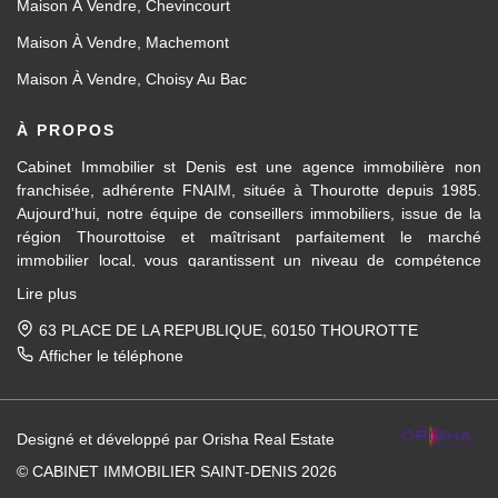
Maison À Vendre, Chevincourt
Maison À Vendre, Machemont
Maison À Vendre, Choisy Au Bac
À PROPOS
Cabinet Immobilier st Denis est une agence immobilière non
franchisée, adhérente FNAIM, située à Thourotte depuis 1985.
Aujourd'hui, notre équipe de conseillers immobiliers, issue de la
région Thourottoise et maîtrisant parfaitement le marché
immobilier local, vous garantissent un niveau de compétence
dans les différents domaines d’activités travaillés, en transaction
Lire plus
immobilière ainsi qu'en location et gestion.
63 PLACE DE LA REPUBLIQUE, 60150 THOUROTTE
Des formations régulières dispensées en interne et par la FNAIM,
Afficher le téléphone
nous permettent de vous apporter un conseil avisé et actualisé.
Pour la vente de votre maison, appartement, terrain, immeuble
Designé et développé par Orisha Real Estate
entre Ressons-sur-Matz et Attichy et sur tous les villages et
communes entre Compiègne et Noyon, nous mettons notre
© CABINET IMMOBILIER SAINT-DENIS 2026
expérience du marché immobilier local à votre service, afin de