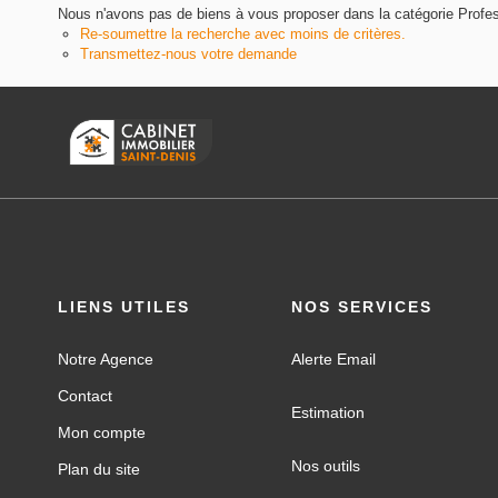
Nous n'avons pas de biens à vous proposer dans la catégorie Profe
Re-soumettre la recherche avec moins de critères.
Transmettez-nous votre demande
LIENS UTILES
NOS SERVICES
Notre Agence
Alerte Email
Contact
Estimation
Mon compte
Nos outils
Plan du site