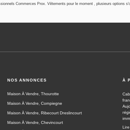
ssionnels Commerces Prox. Vêtements pour le moment , plusieurs options s'of
NOS ANNONCES
À 
Maison À Vendre, Thourotte
Cab
fra
Maison À Vendre, Compiegne
Auj
rég
Maison À Vendre, Ribecourt Dreslincourt
imm
Maison À Vendre, Chevincourt
les
Lire