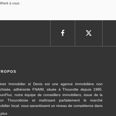
frent à vous :
PROPOS
inet Immobilier st Denis est une agence immobilière non
nchisée, adhérente FNAIM, située à Thourotte depuis 1985.
ourd'hui, notre équipe de conseillers immobiliers, issue de la
ion Thourottoise et maîtrisant parfaitement le marché
obilier local, vous garantissent un niveau de compétence dans
 différents domaines d’activités travaillés, en transaction
 plus