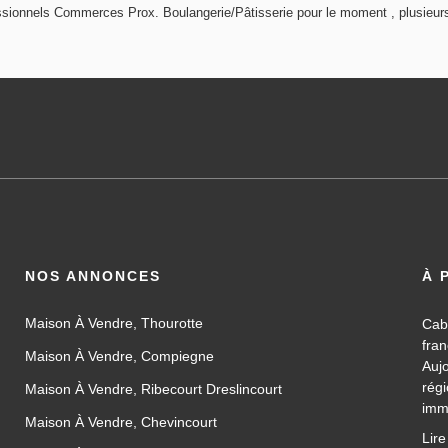
sionnels Commerces Prox. Boulangerie/Pâtisserie pour le moment , plusieurs 
NOS ANNONCES
À 
Maison À Vendre, Thourotte
Cab
fra
Maison À Vendre, Compiegne
Auj
rég
Maison À Vendre, Ribecourt Dreslincourt
imm
Maison À Vendre, Chevincourt
les
Lire