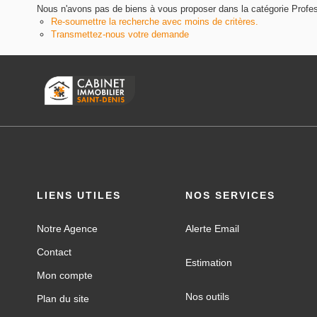
Nous n'avons pas de biens à vous proposer dans la catégorie Profes
Re-soumettre la recherche avec moins de critères.
Transmettez-nous votre demande
LIENS UTILES
NOS SERVICES
Notre Agence
Alerte Email
Contact
Estimation
Mon compte
Nos outils
Plan du site