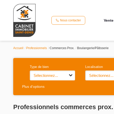
Vente
Nous contacter
Accueil
Professionnels
Commerces Prox.
Boulangerie/Pâtisserie
Type de bien
Localisation
Sélectionnez...
Sélectionnez...
Plus d'options
Professionnels commerces prox. 