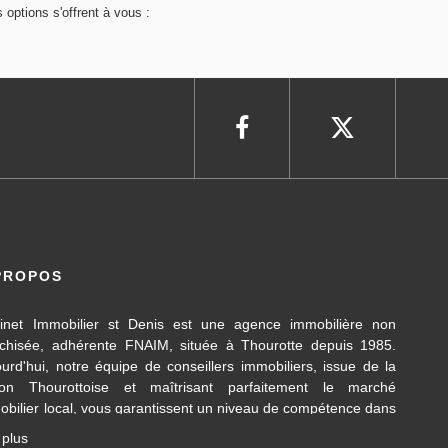
options s'offrent à vous :
PROPOS
inet Immobilier st Denis est une agence immobilière non
nchisée, adhérente FNAIM, située à Thourotte depuis 1985.
ourd'hui, notre équipe de conseillers immobiliers, issue de la
ion Thourottoise et maîtrisant parfaitement le marché
obilier local, vous garantissent un niveau de compétence dans
 différents domaines d’activités travaillés, en transaction
 plus