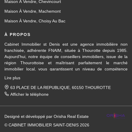
Maison À Vendre, Chevincourt
Maison À Vendre, Machemont
Maison À Vendre, Choisy Au Bac
À PROPOS
Cabinet Immobilier st Denis est une agence immobilière non
franchisée, adhérente FNAIM, située à Thourotte depuis 1985.
Aujourd'hui, notre équipe de conseillers immobiliers, issue de la
région Thourottoise et maîtrisant parfaitement le marché
immobilier local, vous garantissent un niveau de compétence
dans les différents domaines d’activités travaillés, en transaction
Lire plus
immobilière ainsi qu'en location et gestion.
63 PLACE DE LA REPUBLIQUE, 60150 THOUROTTE
Des formations régulières dispensées en interne et par la FNAIM,
Afficher le téléphone
nous permettent de vous apporter un conseil avisé et actualisé.
Pour la vente de votre maison, appartement, terrain, immeuble
Designé et développé par Orisha Real Estate
entre Ressons-sur-Matz et Attichy et sur tous les villages et
communes entre Compiègne et Noyon, nous mettons notre
© CABINET IMMOBILIER SAINT-DENIS 2026
expérience du marché immobilier local à votre service, afin de