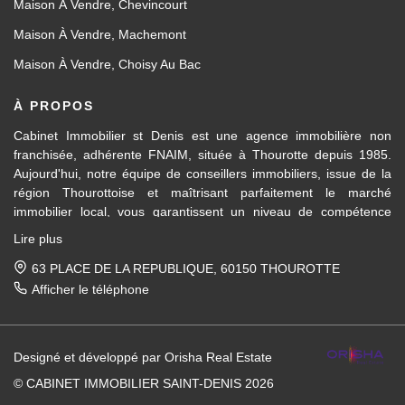
Maison À Vendre, Chevincourt
Maison À Vendre, Machemont
Maison À Vendre, Choisy Au Bac
À PROPOS
Cabinet Immobilier st Denis est une agence immobilière non
franchisée, adhérente FNAIM, située à Thourotte depuis 1985.
Aujourd'hui, notre équipe de conseillers immobiliers, issue de la
région Thourottoise et maîtrisant parfaitement le marché
immobilier local, vous garantissent un niveau de compétence
dans les différents domaines d’activités travaillés, en transaction
Lire plus
immobilière ainsi qu'en location et gestion.
63 PLACE DE LA REPUBLIQUE, 60150 THOUROTTE
Des formations régulières dispensées en interne et par la FNAIM,
Afficher le téléphone
nous permettent de vous apporter un conseil avisé et actualisé.
Pour la vente de votre maison, appartement, terrain, immeuble
Designé et développé par Orisha Real Estate
entre Ressons-sur-Matz et Attichy et sur tous les villages et
communes entre Compiègne et Noyon, nous mettons notre
© CABINET IMMOBILIER SAINT-DENIS 2026
expérience du marché immobilier local à votre service, afin de