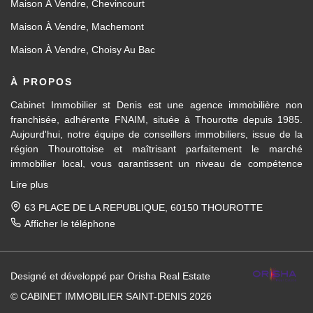
Maison À Vendre, Chevincourt
Maison À Vendre, Machemont
Maison À Vendre, Choisy Au Bac
À PROPOS
Cabinet Immobilier st Denis est une agence immobilière non
franchisée, adhérente FNAIM, située à Thourotte depuis 1985.
Aujourd'hui, notre équipe de conseillers immobiliers, issue de la
région Thourottoise et maîtrisant parfaitement le marché
immobilier local, vous garantissent un niveau de compétence
dans les différents domaines d’activités travaillés, en transaction
Lire plus
immobilière ainsi qu'en location et gestion.
63 PLACE DE LA REPUBLIQUE, 60150 THOUROTTE
Des formations régulières dispensées en interne et par la FNAIM,
Afficher le téléphone
nous permettent de vous apporter un conseil avisé et actualisé.
Pour la vente de votre maison, appartement, terrain, immeuble
Designé et développé par Orisha Real Estate
entre Ressons-sur-Matz et Attichy et sur tous les villages et
communes entre Compiègne et Noyon, nous mettons notre
© CABINET IMMOBILIER SAINT-DENIS 2026
expérience du marché immobilier local à votre service, afin de