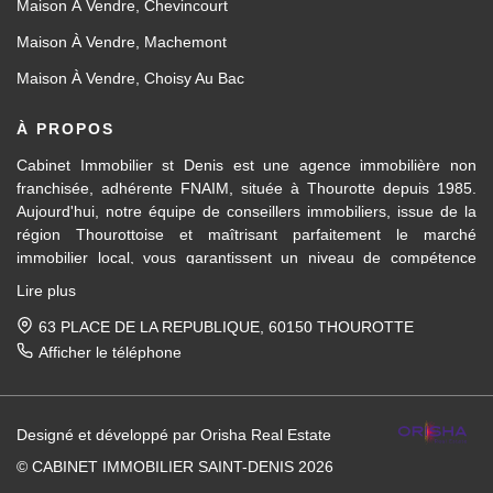
Maison À Vendre, Chevincourt
Maison À Vendre, Machemont
Maison À Vendre, Choisy Au Bac
À PROPOS
Cabinet Immobilier st Denis est une agence immobilière non
franchisée, adhérente FNAIM, située à Thourotte depuis 1985.
Aujourd'hui, notre équipe de conseillers immobiliers, issue de la
région Thourottoise et maîtrisant parfaitement le marché
immobilier local, vous garantissent un niveau de compétence
dans les différents domaines d’activités travaillés, en transaction
Lire plus
immobilière ainsi qu'en location et gestion.
63 PLACE DE LA REPUBLIQUE, 60150 THOUROTTE
Des formations régulières dispensées en interne et par la FNAIM,
Afficher le téléphone
nous permettent de vous apporter un conseil avisé et actualisé.
Pour la vente de votre maison, appartement, terrain, immeuble
Designé et développé par Orisha Real Estate
entre Ressons-sur-Matz et Attichy et sur tous les villages et
communes entre Compiègne et Noyon, nous mettons notre
© CABINET IMMOBILIER SAINT-DENIS 2026
expérience du marché immobilier local à votre service, afin de