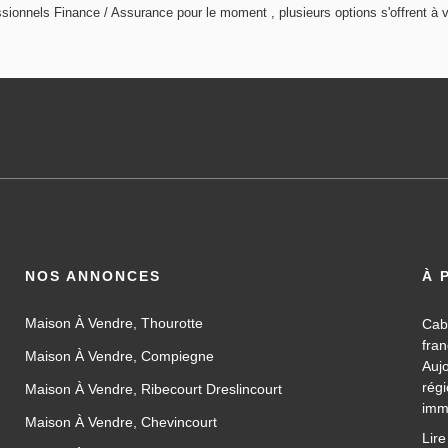
ionnels Finance / Assurance pour le moment , plusieurs options s'offrent à 
NOS ANNONCES
À 
Maison À Vendre, Thourotte
Cab
fra
Maison À Vendre, Compiegne
Auj
rég
Maison À Vendre, Ribecourt Dreslincourt
imm
Maison À Vendre, Chevincourt
les
Lire