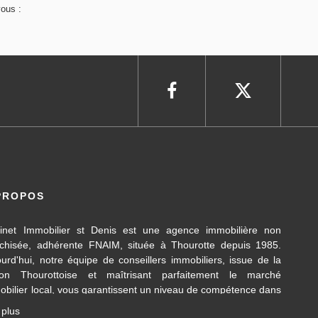
vous :
PROPOS
inet Immobilier st Denis est une agence immobilière non
nchisée, adhérente FNAIM, située à Thourotte depuis 1985.
ourd'hui, notre équipe de conseillers immobiliers, issue de la
ion Thourottoise et maîtrisant parfaitement le marché
obilier local, vous garantissent un niveau de compétence dans
 différents domaines d’activités travaillés, en transaction
 plus