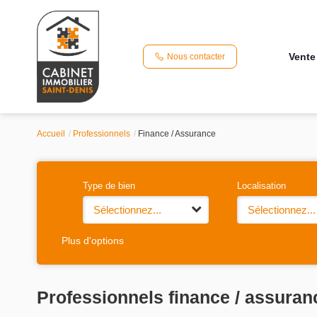
Vente
Nous contacter
Accueil
Professionnels
Finance / Assurance
Type de bien
Localisation
Sélectionnez...
Sélectionnez...
Plus d'options
Professionnels finance / assuran