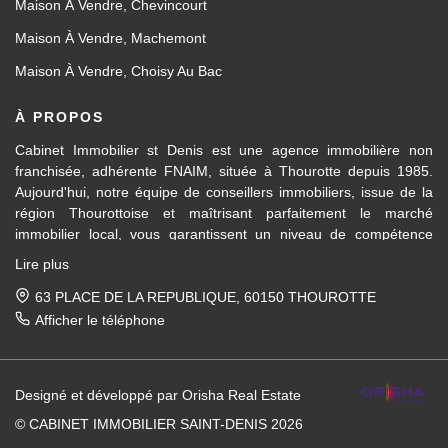
Maison À Vendre, Chevincourt
Maison À Vendre, Machemont
Maison À Vendre, Choisy Au Bac
À PROPOS
Cabinet Immobilier st Denis est une agence immobilière non
franchisée, adhérente FNAIM, située à Thourotte depuis 1985.
Aujourd'hui, notre équipe de conseillers immobiliers, issue de la
région Thourottoise et maîtrisant parfaitement le marché
immobilier local, vous garantissent un niveau de compétence
dans les différents domaines d’activités travaillés, en transaction
Lire plus
immobilière ainsi qu'en location et gestion.
63 PLACE DE LA REPUBLIQUE, 60150 THOUROTTE
Des formations régulières dispensées en interne et par la FNAIM,
Afficher le téléphone
nous permettent de vous apporter un conseil avisé et actualisé.
Pour la vente de votre maison, appartement, terrain, immeuble
Designé et développé par Orisha Real Estate
entre Ressons-sur-Matz et Attichy et sur tous les villages et
communes entre Compiègne et Noyon, nous mettons notre
© CABINET IMMOBILIER SAINT-DENIS 2026
expérience du marché immobilier local à votre service, afin de