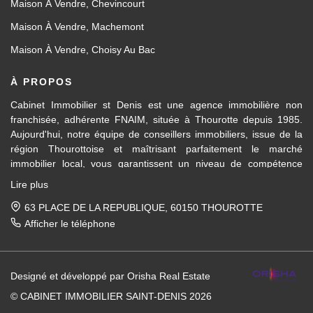
Maison À Vendre, Chevincourt
Maison À Vendre, Machemont
Maison À Vendre, Choisy Au Bac
À PROPOS
Cabinet Immobilier st Denis est une agence immobilière non
franchisée, adhérente FNAIM, située à Thourotte depuis 1985.
Aujourd'hui, notre équipe de conseillers immobiliers, issue de la
région Thourottoise et maîtrisant parfaitement le marché
immobilier local, vous garantissent un niveau de compétence
dans les différents domaines d’activités travaillés, en transaction
Lire plus
immobilière ainsi qu'en location et gestion.
63 PLACE DE LA REPUBLIQUE, 60150 THOUROTTE
Des formations régulières dispensées en interne et par la FNAIM,
Afficher le téléphone
nous permettent de vous apporter un conseil avisé et actualisé.
Pour la vente de votre maison, appartement, terrain, immeuble
Designé et développé par Orisha Real Estate
entre Ressons-sur-Matz et Attichy et sur tous les villages et
communes entre Compiègne et Noyon, nous mettons notre
© CABINET IMMOBILIER SAINT-DENIS 2026
expérience du marché immobilier local à votre service, afin de