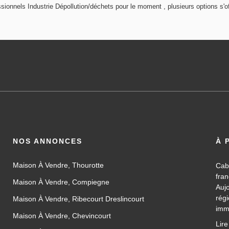
ionnels Industrie Dépollution/déchets pour le moment , plusieurs options s'of
NOS ANNONCES
À 
Maison À Vendre, Thourotte
Cab
fra
Maison À Vendre, Compiegne
Auj
rég
Maison À Vendre, Ribecourt Dreslincourt
imm
Maison À Vendre, Chevincourt
les
Lire