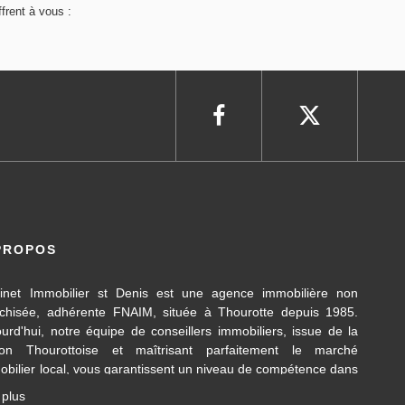
frent à vous :
PROPOS
inet Immobilier st Denis est une agence immobilière non
nchisée, adhérente FNAIM, située à Thourotte depuis 1985.
ourd'hui, notre équipe de conseillers immobiliers, issue de la
ion Thourottoise et maîtrisant parfaitement le marché
obilier local, vous garantissent un niveau de compétence dans
 différents domaines d’activités travaillés, en transaction
 plus