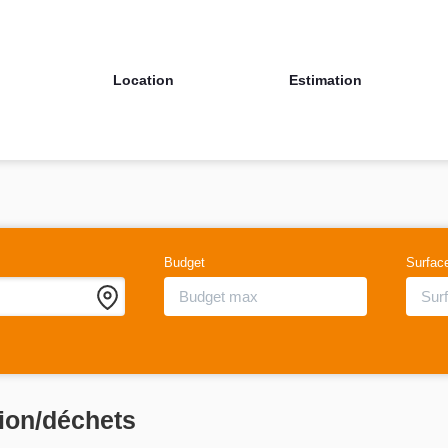
Location
Estimation
Budget
Surfac
tion/déchets