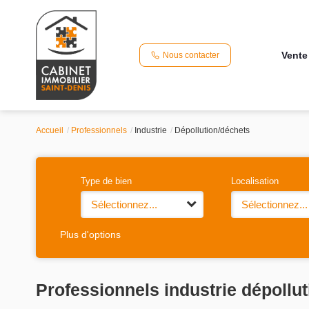
Vente
Nous contacter
Accueil
Professionnels
Industrie
Dépollution/déchets
Type de bien
Localisation
Sélectionnez...
Sélectionnez...
Plus d'options
Professionnels industrie dépollu