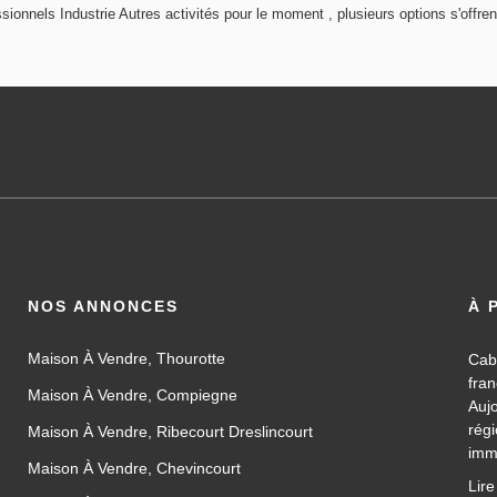
onnels Industrie Autres activités pour le moment , plusieurs options s'offren
NOS ANNONCES
À 
Maison À Vendre, Thourotte
Cab
fra
Maison À Vendre, Compiegne
Auj
rég
Maison À Vendre, Ribecourt Dreslincourt
imm
Maison À Vendre, Chevincourt
les
Lire