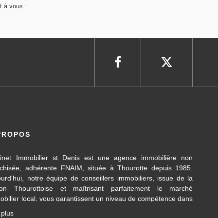
t à vous :
PROPOS
inet Immobilier st Denis est une agence immobilière non
nchisée, adhérente FNAIM, située à Thourotte depuis 1985.
ourd'hui, notre équipe de conseillers immobiliers, issue de la
ion Thourottoise et maîtrisant parfaitement le marché
obilier local, vous garantissent un niveau de compétence dans
 différents domaines d’activités travaillés, en transaction
 plus