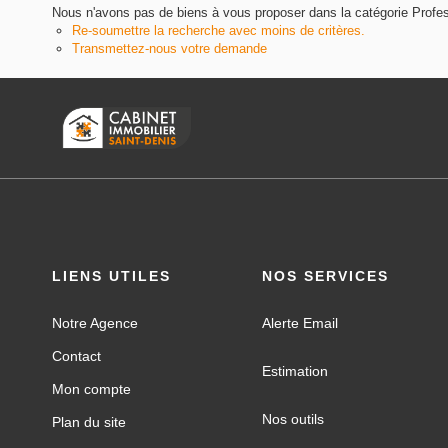
Nous n'avons pas de biens à vous proposer dans la catégorie Professi
Re-soumettre la recherche avec moins de critères.
Transmettez-nous votre demande
LIENS UTILES
NOS SERVICES
Notre Agence
Alerte Email
Contact
Estimation
Mon compte
Nos outils
Plan du site