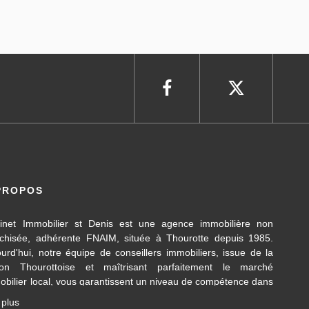
PROPOS
inet Immobilier st Denis est une agence immobilière non
nchisée, adhérente FNAIM, située à Thourotte depuis 1985.
ourd'hui, notre équipe de conseillers immobiliers, issue de la
ion Thourottoise et maîtrisant parfaitement le marché
obilier local, vous garantissent un niveau de compétence dans
 différents domaines d’activités travaillés, en transaction
 plus