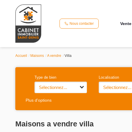
Vente
Nous contacter
Accueil
Maisons
A vendre
Villa
Type de bien
Localisation
Sélectionnez...
Sélectionnez...
Plus d'options
Maisons a vendre villa