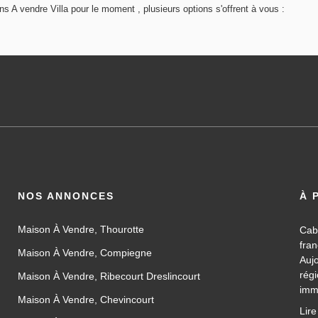
 A vendre Villa pour le moment , plusieurs options s'offrent à vous :
NOS ANNONCES
À 
Maison À Vendre, Thourotte
Cab
fra
Maison À Vendre, Compiegne
Auj
rég
Maison À Vendre, Ribecourt Dreslincourt
imm
Maison À Vendre, Chevincourt
les
Lire