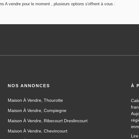
 A vendre pour le moment , plusieurs options s'offrent à vous :
NOS ANNONCES
À 
Maison À Vendre, Thourotte
Cab
fra
Maison À Vendre, Compiegne
Auj
rég
Maison À Vendre, Ribecourt Dreslincourt
imm
Maison À Vendre, Chevincourt
les
Lire