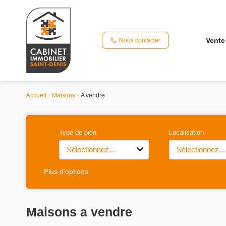
Vente
Nous contacter
Accueil
Maisons
A vendre
Type de bien
Localisation
Sélectionnez...
Sélectionnez...
Plus d'options
Maisons a vendre