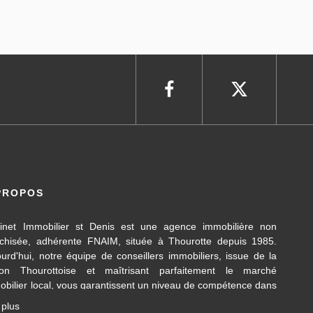
PROPOS
inet Immobilier st Denis est une agence immobilière non
nchisée, adhérente FNAIM, située à Thourotte depuis 1985.
ourd'hui, notre équipe de conseillers immobiliers, issue de la
ion Thourottoise et maîtrisant parfaitement le marché
obilier local, vous garantissent un niveau de compétence dans
 différents domaines d’activités travaillés, en transaction
 plus